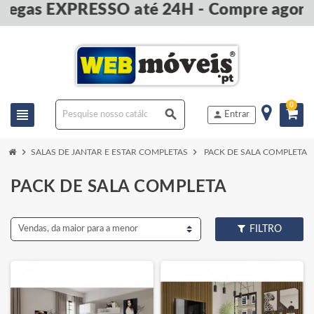
s EXPRESSO até 24H - Compre agora e P
0
view_headline
search
person
Entrar
chevron_right
chevron_right
SALAS DE JANTAR E ESTAR COMPLETAS
PACK DE SALA COMPLETA
PACK DE SALA COMPLETA
Vendas, da maior para a menor
FILTRO