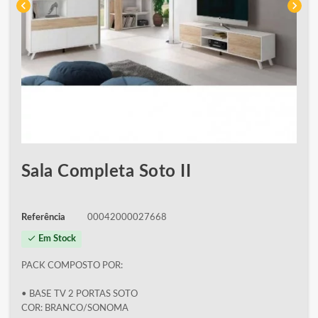
chevron_left
chevron_right
Sala Completa Soto II
Referência
00042000027668
check
Em Stock
PACK COMPOSTO POR:
• BASE TV 2 PORTAS SOTO
COR: BRANCO/SONOMA