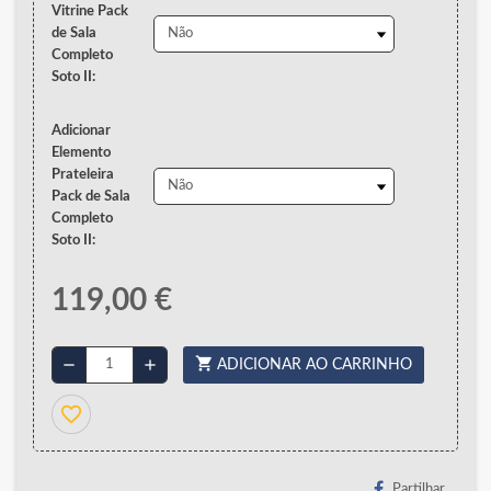
Vitrine Pack
de Sala
Completo
Soto II:
Adicionar
Elemento
Prateleira
Pack de Sala
Completo
Soto II:
119,00 €
shopping_cart
remove
add
ADICIONAR AO CARRINHO
favorite_border
Partilhar