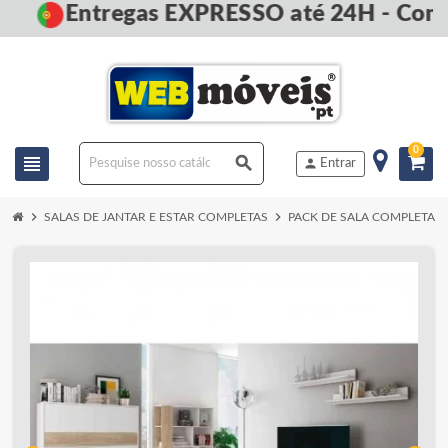
Entregas EXPRESSO até 24H - Comp
0
view_headline
search
person
Entrar
chevron_right
chevron_right
chevron_
SALAS DE JANTAR E ESTAR COMPLETAS
PACK DE SALA COMPLETA