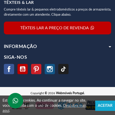
TÊXTEIS & LAR
Compre têxteis lar & pequenos eletrodomésticos a preços de armazenista,
diretamente com um atendente. Clique abaixo.
TÊXTEIS LAR A PREÇO DE REVENDA
INFORMAÇÃO
SIGA-NOS
Facebook
YouTube
Pinterest
Instagram
TikTok
Copyright
©
2026
Webmóveis Portugal.
Este site usa cookies.
Ao continuar a navegar no site,
você concorda com o uso de cookies.
Descubra mais
ACEITAR
aqui
.