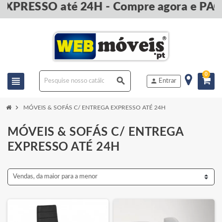
SO até 24H - Compre agora e PAGUE na 
0
view_headline
search
person
Entrar
chevron_right
MÓVEIS & SOFÁS C/ ENTREGA EXPRESSO ATÉ 24H
MÓVEIS & SOFÁS C/ ENTREGA
EXPRESSO ATÉ 24H
Vendas, da maior para a menor