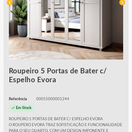
chevron_left
chevron_right
Roupeiro 5 Portas de Bater c/
Espelho Evora
Referência
00055000001244
check
Em Stock
ROUPEIRO 5 PORTAS DE BATER C/ ESPELHO EVORA
O ROUPERO EVORA TRAZ SOFISTICAÇÃO E FUNCIONALIDADE
PARA O SEU QUARTO, COM UM DESIGN IMPONENTE E