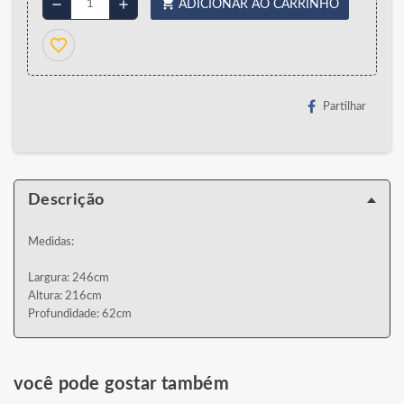
shopping_cart
remove
add
ADICIONAR AO CARRINHO
favorite_border
Partilhar
Descrição
Medidas:
Largura: 246cm
Altura: 216cm
Profundidade: 62cm
você pode gostar também