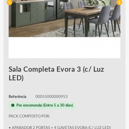
chevron_left
chevron_right
Sala Completa Evora 3 (c/ Luz
LED)
Referência
00055000000953
new_releases
Por encomenda (Entre 5 a 30 días)
PACK COMPOSTO POR:
• APARADOR 2 PORTAS + 4 GAVETAS EVORA (C/ LUZ LED)