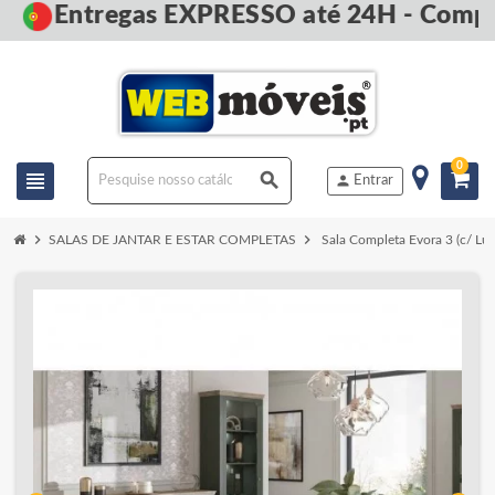
Entregas EXPRESSO até 24H - Compre
0
view_headline
search
person
Entrar
chevron_right
chevron_right
SALAS DE JANTAR E ESTAR COMPLETAS
Sala Completa Evora 3 (c/ Lu