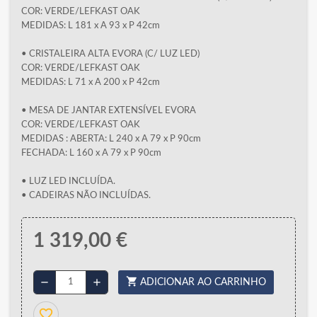
COR: VERDE/LEFKAST OAK
MEDIDAS: L 181 x A 93 x P 42cm
• CRISTALEIRA ALTA EVORA (C/ LUZ LED)
COR: VERDE/LEFKAST OAK
MEDIDAS: L 71 x A 200 x P 42cm
• MESA DE JANTAR EXTENSÍVEL EVORA
COR: VERDE/LEFKAST OAK
MEDIDAS : ABERTA: L 240 x A 79 x P 90cm
FECHADA: L 160 x A 79 x P 90cm
• LUZ LED INCLUÍDA.
• CADEIRAS NÃO INCLUÍDAS.
1 319,00 €
shopping_cart
remove
add
ADICIONAR AO CARRINHO
favorite_border