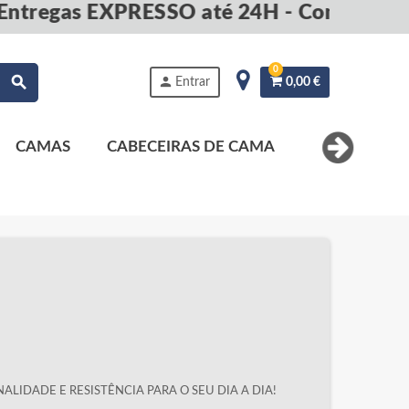
tregas EXPRESSO até 24H - Compre agor
0
search
person
Entrar
0,00 €
CAMAS
CABECEIRAS DE CAMA
MESAS DE 
ALIDADE E RESISTÊNCIA PARA O SEU DIA A DIA!