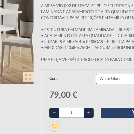
A MESA VID 002 DESTACA-SE PELO SEU DESIGN 
LAMINADA E ACABAMENTO DE ALTA QUALIDADE. 
CONFORTÁVEL PARA REFEIÇÕES EM FAMÍLIA OU
• ESTRUTURA EM MADEIRA LAMINADA – RESISTE
• ACABAMENTO DE ALTA QUALIDADE – DURABIL
• LUGARES À MESA: 4-6 PESSOAS – PERFEITA P
• MEDIDAS: 140x80x75CM (LARGURA x PROFUNDI
UMA PEÇA VERSÁTIL E SOFISTICADA PARA COMPL
zoom_out_map
Cor:
79,00 €
shopp
remove
add
favorite_border