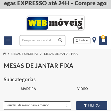
 EXPRESSO até 24H - Compre agora e PA
0
view_headline
search
person
Entrar
chevron_right
chevron_right
MESAS E CADEIRAS
MESAS DE JANTAR FIXA
MESAS DE JANTAR FIXA
Subcategorias
MADEIRA
VIDRO
Vendas, da maior para a menor
FILTRO