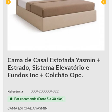
chevron_left
chevron_right
Cama de Casal Estofada Yasmin +
Estrado, Sistema Elevatório e
Fundos Inc + Colchão Opc.
Referência
00042000004822
new_releases
Por encomenda (Entre 5 a 30 días)
CAMA ESTOFADA YASMIN