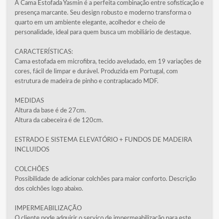
A Cama Estofada Yasmin é a perfeita combinação entre sofisticação e
presença marcante. Seu design robusto e moderno transforma o
quarto em um ambiente elegante, acolhedor e cheio de
personalidade, ideal para quem busca um mobiliário de destaque.
CARACTERÍSTICAS:
Cama estofada em microfibra, tecido aveludado, em 19 variações de
cores, fácil de limpar e durável. Produzida em Portugal, com
estrutura de madeira de pinho e contraplacado MDF.
MEDIDAS
Altura da base é de 27cm.
Altura da cabeceira é de 120cm.
ESTRADO E SISTEMA ELEVATÓRIO + FUNDOS DE MADEIRA
INCLUIDOS
COLCHÕES
Possibilidade de adicionar colchões para maior conforto. Descrição
dos colchões logo abaixo.
IMPERMEABILIZAÇÃO
O cliente pode adquirir o serviço de impermeabilização para este