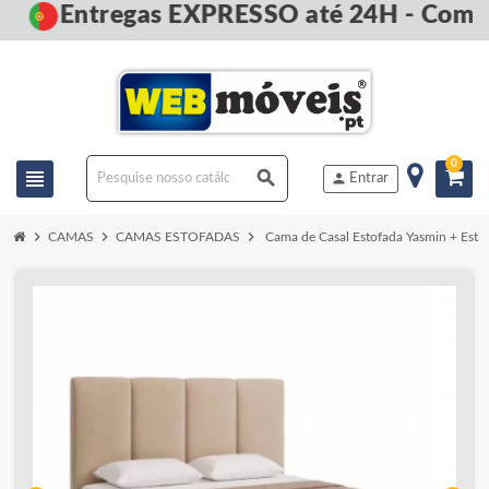
Entregas EXPRESSO até 24H - Compre
0
view_headline
search
person
Entrar
chevron_right
chevron_right
chevron_right
CAMAS
CAMAS ESTOFADAS
Cama de Casal Estofada Yasmin + Estra