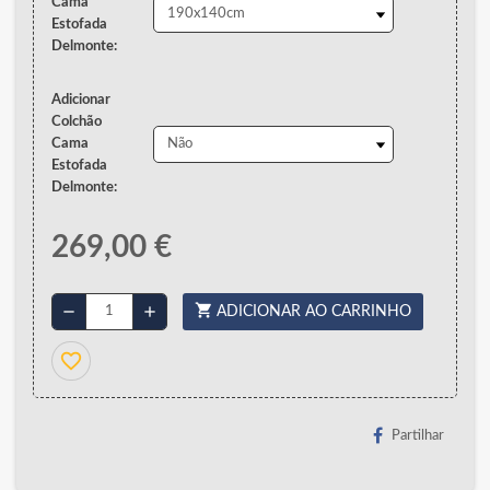
Cama
Estofada
Delmonte:
Adicionar
Colchão
Cama
Estofada
Delmonte:
269,00 €
shopping_cart
remove
add
ADICIONAR AO CARRINHO
favorite_border
Partilhar