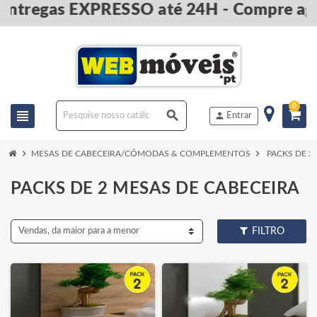
egas EXPRESSO até 24H - Compre agora 
0
view_headline
search
person
Entrar
chevron_right
chevron_right
MESAS DE CABECEIRA/CÓMODAS & COMPLEMENTOS
PACKS DE 2
PACKS DE 2 MESAS DE CABECEIRA
Vendas, da maior para a menor
FILTRO