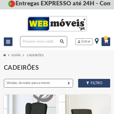
Entregas EXPRESSO até 24H - Compr
0
view_headline
search
person
Entrar
chevron_right
chevron_right
SOFÁS
CADEIRÕES
CADEIRÕES
Vendas, da maior para a menor
FILTRO