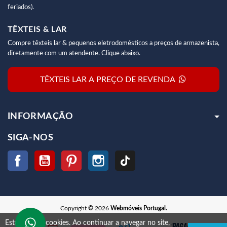
feriados).
TÊXTEIS & LAR
Compre têxteis lar & pequenos eletrodomésticos a preços de armazenista,
diretamente com um atendente. Clique abaixo.
TÊXTEIS LAR A PREÇO DE REVENDA
INFORMAÇÃO
SIGA-NOS
Facebook
YouTube
Pinterest
Instagram
TikTok
Copyright
©
2026
Webmóveis Portugal.
Este site usa cookies.
Ao continuar a navegar no site,