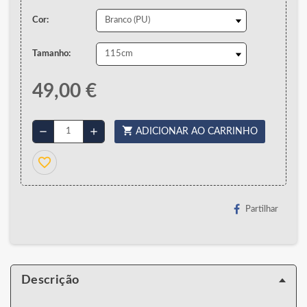
Cor:
Tamanho:
49,00 €
shopping_cart
remove
add
ADICIONAR AO CARRINHO
favorite_border
Partilhar
Descrição