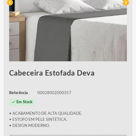
chevron_left
chevron_right
Cabeceira Estofada Deva
Referência
00028002000357
check
Em Stock
• ACABAMENTO DE ALTA QUALIDADE.
• ESTOFO EM PELE SINTÉTICA.
• DESIGN MODERNO.