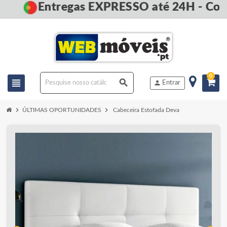
Entregas EXPRESSO até 24H - Com
0
view_headline
search
person
Entrar
chevron_right
chevron_right
ÚLTIMAS OPORTUNIDADES
Cabeceira Estofada Deva