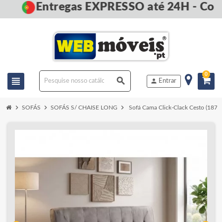
Entregas EXPRESSO até 24H - Com
0
view_headline
search
person
Entrar
chevron_right
chevron_right
chevron_right
SOFÁS
SOFÁS S/ CHAISE LONG
Sofá Cama Click-Clack Cesto (187