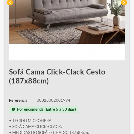
chevron_left
chevron_right
Sofá Cama Click-Clack Cesto
(187x88cm)
Referência
00028002001994
new_releases
Por encomenda (Entre 5 a 30 días)
• TECIDO MICROFIBRA.
• SOFÁ CAMA CLICK-CLACK.
• MEDIDAS DO SOFÁ FECHADO: 187x88cm.