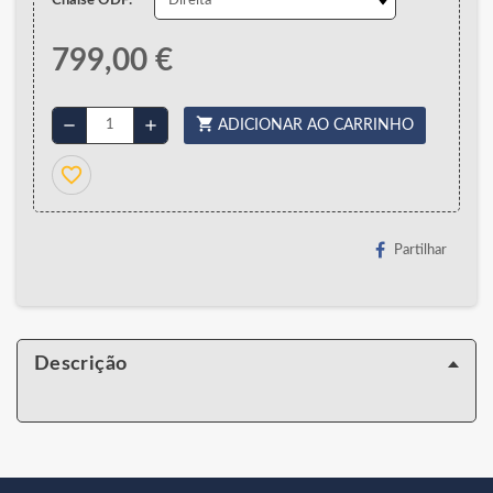
Chaise ODF:
799,00 €
shopping_cart
remove
add
ADICIONAR AO CARRINHO
favorite_border
Partilhar
Descrição