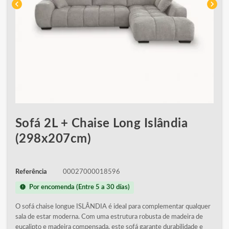
chevron_left
chevron_right
Sofá 2L + Chaise Long Islândia
(298x207cm)
Referência
00027000018596
new_releases
Por encomenda (Entre 5 a 30 días)
O sofá chaise longue ISLÂNDIA é ideal para complementar qualquer
sala de estar moderna. Com uma estrutura robusta de madeira de
eucalipto e madeira compensada, este sofá garante durabilidade e