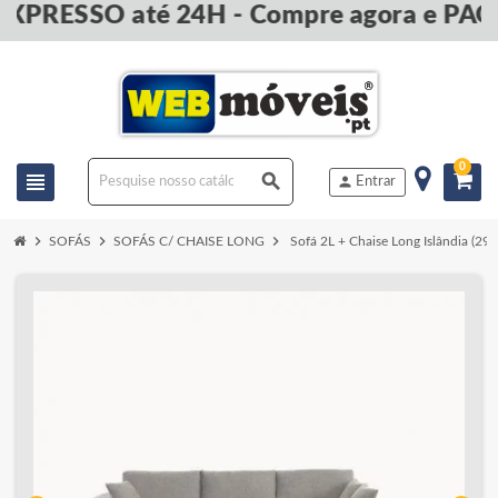
EXPRESSO até 24H - Compre agora e PAG
0
view_headline
search
person
Entrar
chevron_right
chevron_right
chevron_right
SOFÁS
SOFÁS C/ CHAISE LONG
Sofá 2L + Chaise Long Islândia (2