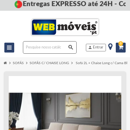
Entregas EXPRESSO até 24H - Com
0
view_headline
search
person
Entrar
chevron_right
chevron_right
chevron_right
SOFÁS
SOFÁS C/ CHAISE LONG
Sofá 2L + Chaise Long c/ Cama Bl