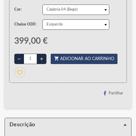
Cor:
Chaise ODF:
399,00 €
shopping_cart
remove
add
ADICIONAR AO CARRINHO
favorite_border
Partilhar
Descrição