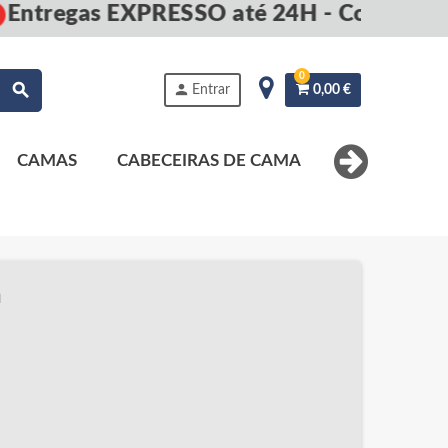
ntregas EXPRESSO até 24H - Compre ago
0
search
person
Entrar
0,00 €
CAMAS
CABECEIRAS DE CAMA
MESAS DE 
n