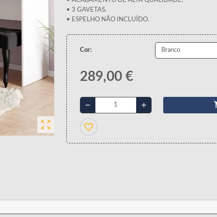
• ACABAMENTO DE ALTA QUALIDADE.
• 3 GAVETAS.
• ESPELHO NÃO INCLUÍDO.
Cor:
289,00 €
shopp
remove
add
zoom_out_map
favorite_border