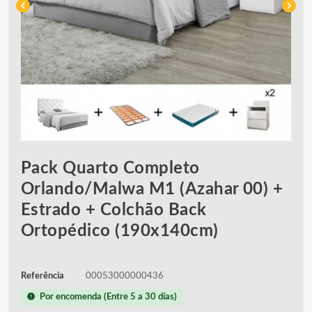
chevron_left
chevron_right
Pack Quarto Completo
Orlando/Malwa M1 (Azahar 00) +
Estrado + Colchão Back
Ortopédico (190x140cm)
Referência
00053000000436
new_releases
Por encomenda (Entre 5 a 30 días)