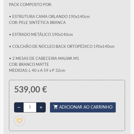
PACK COMPOSTO POR:
• ESTRUTURA CAMA ORLANDO 190x140cm
COR: PELE SINTÉTICA BRANCA
• ESTRADO METÁLICO 190x140cm
• COLCHÃO DE NÚCLEO BACK ORTOPÉDICO 190x140cm
• 2 MESAS DE CABECEIRA MALWA M1
COR: BRANCO MATTE
MEDIDAS: L 40 x A 59 x P 32cm
539,00 €
shopping_cart
remove
add
ADICIONAR AO CARRINHO
favorite_border