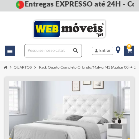
Entregas EXPRESSO até 24H - Com
0
view_headline
search
person
Entrar
chevron_right
chevron_right
QUARTOS
Pack Quarto Completo Orlando/Malwa M1 (Azahar 00) + Est