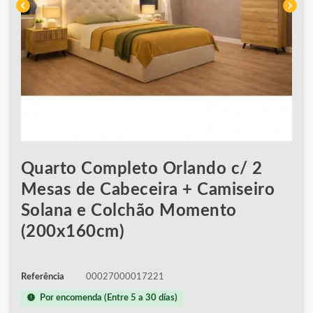
chevron_left
chevron_right
Quarto Completo Orlando c/ 2
Mesas de Cabeceira + Camiseiro
Solana e Colchão Momento
(200x160cm)
Referência
00027000017221
new_releases
Por encomenda (Entre 5 a 30 días)