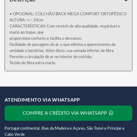
Descrição
• OPCIONAL: COLCHÃO BACK MEGA COMFORT ORTOPÉDICO
ALTURA: +/- 24cm
CARACTERÍSTICAS: Com stretch de alta qualidade, respirável e
macio ao toque, que
proporciona conforto e facilita o descanso.
Facilidade de passagem do ar, o que elimina o aparecimento de
umidade e bactérias. Além disso, sua camada inferior de fibra
Permite a circulação de ar no interior do colchão.
Tecido de fibra extra macio.
ATENDIMENTO VIA WHATSAPP
COMPRE A CRÉDITO VIA WHATSAPP
Portugal continental, ilhas da Madeira e Açores, São Tomé e Príncipe e
Cabo Verde