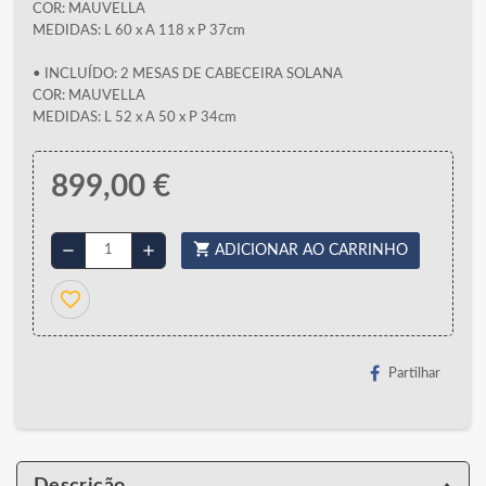
COR: MAUVELLA
MEDIDAS: L 60 x A 118 x P 37cm
• INCLUÍDO: 2 MESAS DE CABECEIRA SOLANA
COR: MAUVELLA
MEDIDAS: L 52 x A 50 x P 34cm
899,00 €
shopping_cart
remove
add
ADICIONAR AO CARRINHO
favorite_border
Partilhar