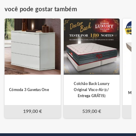
você pode gostar também
Colchão Back Luxury
C
Cómoda 3 Gavetas One
Original Visco-Air (c/
Miam
Entrega GRÁTIS)
199,00 €
539,00 €