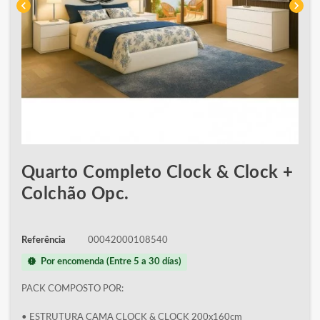
chevron_left
chevron_right
Quarto Completo Clock & Clock +
Colchão Opc.
Referência
00042000108540
new_releases
Por encomenda (Entre 5 a 30 días)
PACK COMPOSTO POR:
• ESTRUTURA CAMA CLOCK & CLOCK 200x160cm