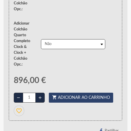
Colchão
Opc.:
Adicionar
Colchão
Quarto
Completo
Clock &
Clock +
Colchão
Opc.:
896,00 €
shopping_cart
remove
add
ADICIONAR AO CARRINHO
favorite_border
Partilhar