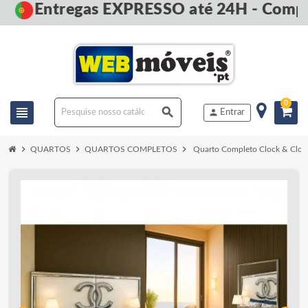
Entregas EXPRESSO até 24H - Compre
0
view_headline
search
person
Entrar
chevron_right
chevron_right
chevron_right
QUARTOS
QUARTOS COMPLETOS
Quarto Completo Clock & Cloc