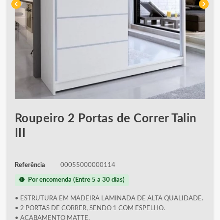
chevron_left
chevron_right
Roupeiro 2 Portas de Correr Talin
III
Referência
00055000000114
new_releases
Por encomenda (Entre 5 a 30 días)
• ESTRUTURA EM MADEIRA LAMINADA DE ALTA QUALIDADE.
• 2 PORTAS DE CORRER, SENDO 1 COM ESPELHO.
• ACABAMENTO MATTE.