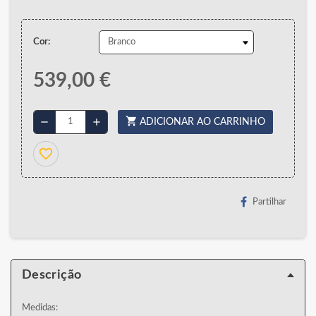
Cor:
539,00 €
shopping_cart
remove
add
ADICIONAR AO CARRINHO
favorite_border
Partilhar
Descrição
Medidas: