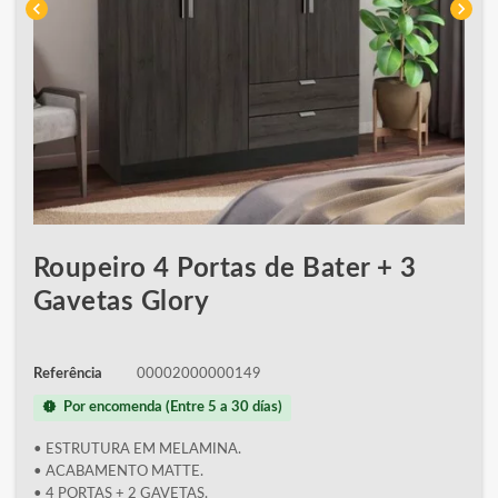
chevron_left
chevron_right
Roupeiro 4 Portas de Bater + 3
Gavetas Glory
Referência
00002000000149
new_releases
Por encomenda (Entre 5 a 30 días)
• ESTRUTURA EM MELAMINA.
• ACABAMENTO MATTE.
• 4 PORTAS + 2 GAVETAS.