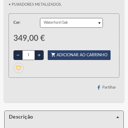
• PUXADORES METALIZADOS.
Cor:
349,00 €
shopping_cart
remove
add
ADICIONAR AO CARRINHO
favorite_border
Partilhar
Descrição