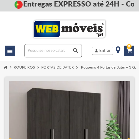
Entregas EXPRESSO até 24H - Com
0
view_headline
search
person
Entrar
chevron_right
chevron_right
chevron_right
ROUPEIROS
PORTAS DE BATER
Roupeiro 4 Portas de Bater + 3 Gav