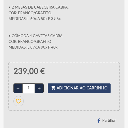
• 2 MESAS DE CABECEIRA CABRA.
COR: BRANCO/GRAFITO.
MEDIDAS: L 60x A 50x P 39,6x
• CÓMODA 4 GAVETAS CABRA
COR: BRANCO/GRAFITO
MEDIDAS: L 89x A 90x P 40x
239,00 €
shopping_cart
remove
add
ADICIONAR AO CARRINHO
favorite_border
Partilhar