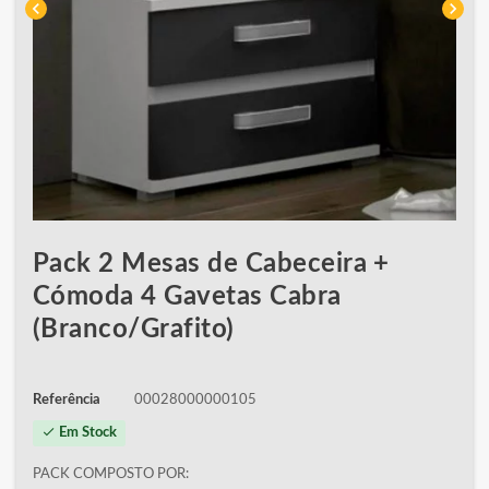
chevron_left
chevron_right
Pack 2 Mesas de Cabeceira +
Cómoda 4 Gavetas Cabra
(Branco/Grafito)
Referência
00028000000105
check
Em Stock
PACK COMPOSTO POR: