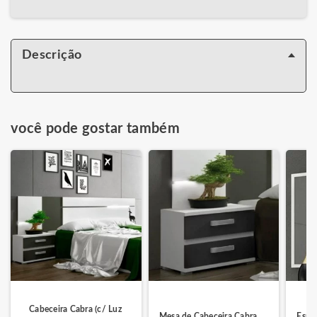
Descrição
você pode gostar também
Cabeceira Cabra (c/ Luz
Mesa de Cabeceira Cabra
Espe