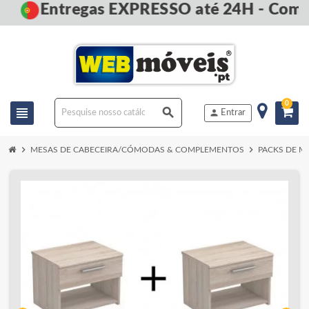
Entregas EXPRESSO até 24H - Compr
0
view_headline
search
person
Entrar
chevron_right
chevron_right
MESAS DE CABECEIRA/CÓMODAS & COMPLEMENTOS
PACKS DE M