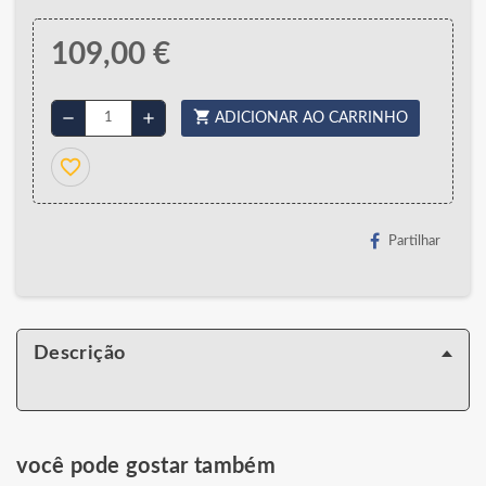
109,00 €
shopping_cart
remove
add
ADICIONAR AO CARRINHO
favorite_border
Partilhar
Descrição
você pode gostar também