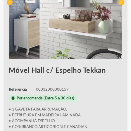
chevron_left
chevron_right
Móvel Hall c/ Espelho Tekkan
Referência
00032000000159
new_releases
Por encomenda (Entre 5 a 30 días)
• 1 GAVETA PARA ARRUMAÇÃO.
• ESTRUTURA EM MADEIRA LAMINADA.
• ACOMPANHA ESPELHO.
• COR: BRANCO ÁRTICO/ROBLE CANADIAN.