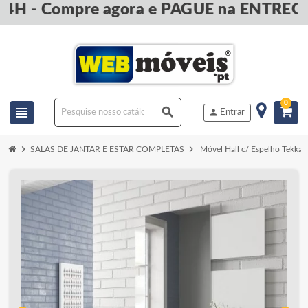
4H - Compre agora e PAGUE na ENTREGA 
0
view_headline
search
person
Entrar
chevron_right
chevron_right
SALAS DE JANTAR E ESTAR COMPLETAS
Móvel Hall c/ Espelho Tekkan