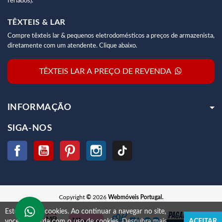
feriados).
TÊXTEIS & LAR
Compre têxteis lar & pequenos eletrodomésticos a preços de armazenista,
diretamente com um atendente. Clique abaixo.
TÊXTEIS LAR A PREÇO DE REVENDA
INFORMAÇÃO
SIGA-NOS
Facebook
YouTube
Pinterest
Instagram
TikTok
Copyright
©
2026
Webmóveis Portugal.
Este site usa cookies.
Ao continuar a navegar no site,
você concorda com o uso de cookies.
Descubra mais
ACEITAR