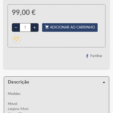
99,00 €
shopping_cart
remove
add
ADICIONAR AO CARRINHO
favorite_border
Partilhar
Descrição
Medidas:
Móvel:
Largura: 54cm