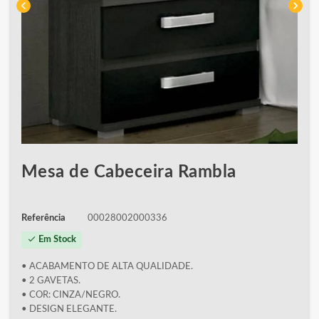
chevron_left
chevron_right
Mesa de Cabeceira Rambla
Referência
00028002000336
check
Em Stock
• ACABAMENTO DE ALTA QUALIDADE.
• 2 GAVETAS.
• COR: CINZA/NEGRO.
• DESIGN ELEGANTE.