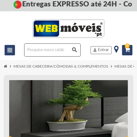
Entregas EXPRESSO até 24H - Comp
0
view_headline
search
person
Entrar
chevron_right
chevron_right
MESAS DE CABECEIRA/CÓMODAS & COMPLEMENTOS
MESAS DE C