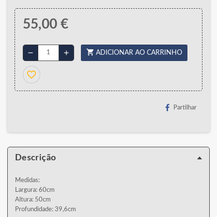
55,00 €
shopping_cart
remove
add
ADICIONAR AO CARRINHO
favorite_border
Partilhar
Descrição
Medidas:
Largura: 60cm
Altura: 50cm
Profundidade: 39,6cm