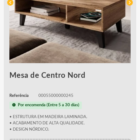
chevron_left
chevron_right
Mesa de Centro Nord
Referência
00055000000245
new_releases
Por encomenda (Entre 5 a 30 días)
• ESTRUTURA EM MADEIRA LAMINADA.
• ACABAMENTO DE ALTA QUALIDADE.
• DESIGN NÓRDICO.