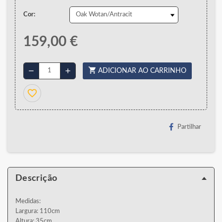
Cor:
159,00 €
shopping_cart
remove
add
ADICIONAR AO CARRINHO
favorite_border
Partilhar
Descrição
Medidas:
Largura: 110cm
Altura: 35cm