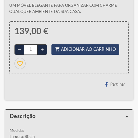
UM MÓVEL ELEGANTE PARA ORGANIZAR COM CHARME
QUALQUER AMBIENTE DA SUA CASA.
139,00 €
shopping_cart
remove
add
ADICIONAR AO CARRINHO
favorite_border
Partilhar
Descrição
Medidas
Largura: 80cm