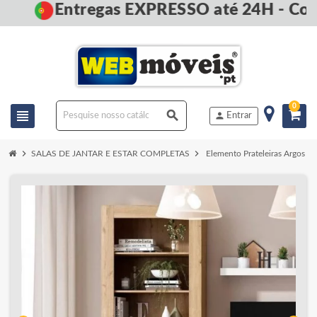
Entregas EXPRESSO até 24H - Com
0
view_headline
search
person
Entrar
chevron_right
chevron_right
SALAS DE JANTAR E ESTAR COMPLETAS
Elemento Prateleiras Argos