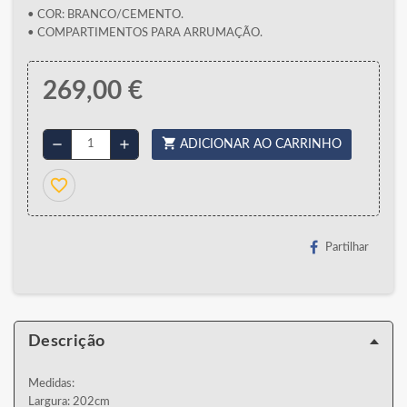
• COR: BRANCO/CEMENTO.
• COMPARTIMENTOS PARA ARRUMAÇÃO.
269,00 €
shopping_cart
remove
add
ADICIONAR AO CARRINHO
favorite_border
Partilhar
Descrição
Medidas:
Largura: 202cm