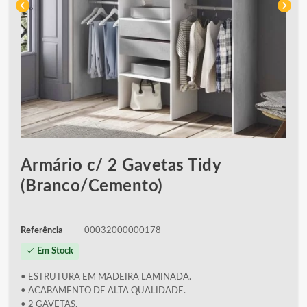
chevron_left
chevron_right
Armário c/ 2 Gavetas Tidy
(Branco/Cemento)
Referência
00032000000178
check
Em Stock
• ESTRUTURA EM MADEIRA LAMINADA.
• ACABAMENTO DE ALTA QUALIDADE.
• 2 GAVETAS.