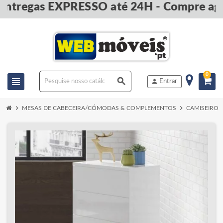
ntregas EXPRESSO até 24H - Compre ago
0
view_headline
search
person
Entrar
chevron_right
chevron_right
MESAS DE CABECEIRA/CÓMODAS & COMPLEMENTOS
CAMISEIROS