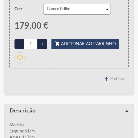
Cor:
179,00 €
shopping_cart
remove
add
ADICIONAR AO CARRINHO
favorite_border
Partilhar
Descrição
Medidas:
Largura: 61cm
Altura: 117cm