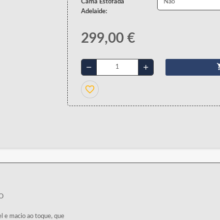
Cama Estofada
Adelaide:
299,00 €
shopp
remove
add
favorite_border
O
l e macio ao toque, que