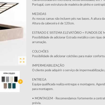
Cama estofada em microfibra, tecido aveludado, em 7 va
Portugal, com estrutura de madeira de pinho e contrap
MEDIDAS
As nossas camas não incluem pés nas bases. A altura d
Altura da cabeceira é de 120cm.
ESTRADO E SISTEMA ELEVATÓRIO + FUNDOS DE 
Possibilidade de adicionar Estrado metálico com ripas 
arrumação.
COLCHÕES
Possibilidade de adicionar colchões para maior conforto
zoom_out_map
IMPERMEABILIZAÇÃO
O cliente pode adquirir o serviço de impermeabilizaçã
ENTREGA
chevron_right
Equipa qualificada realiza entregas e montagens. Agend
para montagem.
• MONTAGEM - Recomendamos fortemente a contrataçã
prévia.