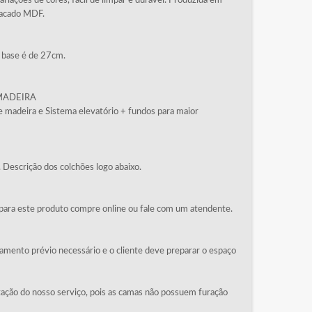
riações de cores, fácil de limpar e durável. Produzida em
lacado MDF.
a base é de 27cm.
MADEIRA
de madeira e Sistema elevatório + fundos para maior
. Descrição dos colchões logo abaixo.
o para este produto compre online ou fale com um atendente.
amento prévio necessário e o cliente deve preparar o espaço
o do nosso serviço, pois as camas não possuem furação