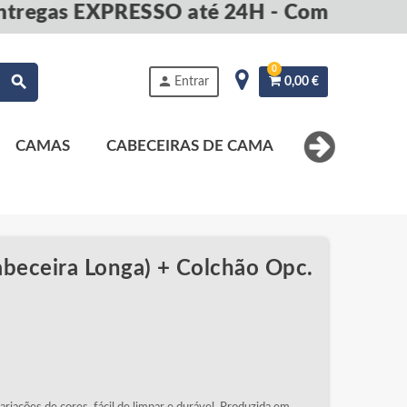
as EXPRESSO até 24H - Compre agora e
0
search
person
Entrar
0,00 €
CAMAS
CABECEIRAS DE CAMA
MESAS DE 
beceira Longa) + Colchão Opc.