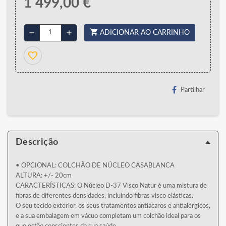
1 499,00 €
shopping_cart
remove
add
ADICIONAR AO CARRINHO
favorite_border
Partilhar
Descrição
• OPCIONAL: COLCHÃO DE NÚCLEO CASABLANCA
ALTURA: +/- 20cm
CARACTERÍSTICAS: O Núcleo D-37 Visco Natur é uma mistura de
fibras de diferentes densidades, incluindo fibras visco elásticas.
O seu tecido exterior, os seus tratamentos antiácaros e antialérgicos,
e a sua embalagem em vácuo completam um colchão ideal para os