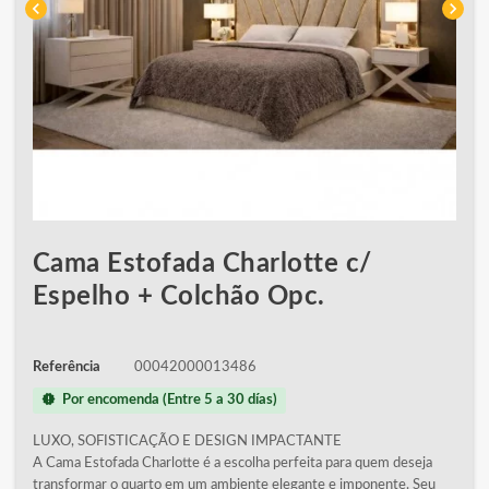
chevron_left
chevron_right
Cama Estofada Charlotte c/
Espelho + Colchão Opc.
Referência
00042000013486
new_releases
Por encomenda (Entre 5 a 30 días)
LUXO, SOFISTICAÇÃO E DESIGN IMPACTANTE
A Cama Estofada Charlotte é a escolha perfeita para quem deseja
transformar o quarto em um ambiente elegante e imponente. Seu