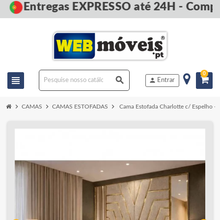
Entregas EXPRESSO até 24H - Compre
0
view_headline
search
person
Entrar
chevron_right
chevron_right
chevron_right
CAMAS
CAMAS ESTOFADAS
Cama Estofada Charlotte c/ Espelho +