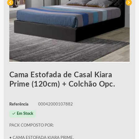
chevron_left
chevron_right
Cama Estofada de Casal Kiara
Prime (120cm) + Colchão Opc.
Referência
00042000107882
check
Em Stock
PACK COMPOSTO POR:
• CAMA ESTOFADA KIARA PRIME.