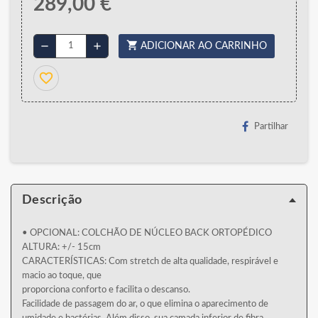
289,00 €
shopping_cart
remove
add
ADICIONAR AO CARRINHO
favorite_border
Partilhar
Descrição
• OPCIONAL: COLCHÃO DE NÚCLEO BACK ORTOPÉDICO
ALTURA: +/- 15cm
CARACTERÍSTICAS: Com stretch de alta qualidade, respirável e
macio ao toque, que
proporciona conforto e facilita o descanso.
Facilidade de passagem do ar, o que elimina o aparecimento de