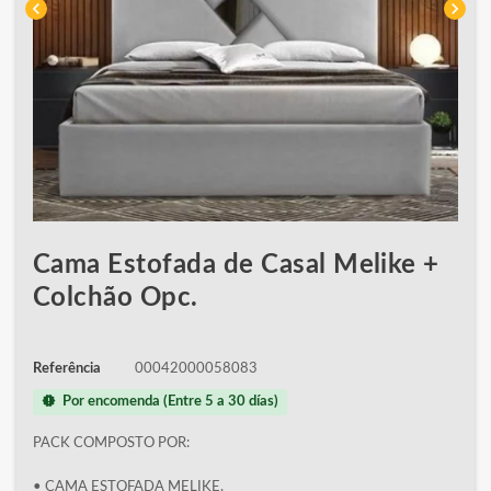
chevron_left
chevron_right
Cama Estofada de Casal Melike +
Colchão Opc.
Referência
00042000058083
new_releases
Por encomenda (Entre 5 a 30 días)
PACK COMPOSTO POR:
• CAMA ESTOFADA MELIKE.