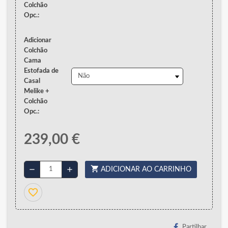
Colchão
Opc.:
Adicionar
Colchão
Cama
Estofada de
Casal
Melike +
Colchão
Opc.:
239,00 €
shopping_cart
remove
add
ADICIONAR AO CARRINHO
favorite_border
Partilhar