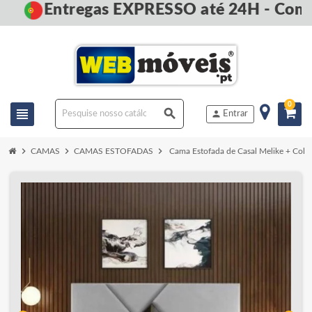
Entregas EXPRESSO até 24H - Compr
0
view_headline
search
person
Entrar
chevron_right
chevron_right
chevron_right
CAMAS
CAMAS ESTOFADAS
Cama Estofada de Casal Melike + Colc