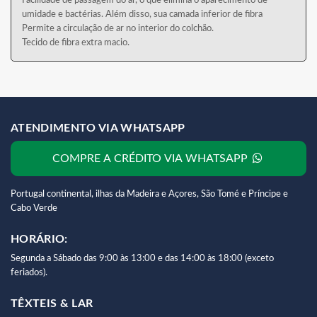
Facilidade de passagem do ar, o que elimina o aparecimento de
umidade e bactérias. Além disso, sua camada inferior de fibra
Permite a circulação de ar no interior do colchão.
Tecido de fibra extra macio.
ATENDIMENTO VIA WHATSAPP
COMPRE A CRÉDITO VIA WHATSAPP
Portugal continental, ilhas da Madeira e Açores, São Tomé e Príncipe e
Cabo Verde
HORÁRIO:
Segunda a Sábado das 9:00 às 13:00 e das 14:00 às 18:00 (exceto
feriados).
TÊXTEIS & LAR