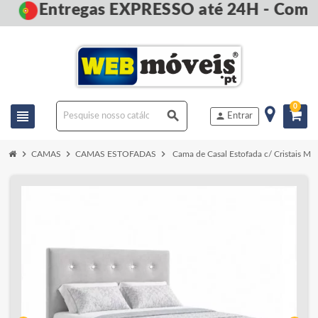
Entregas EXPRESSO até 24H - Compr
0
view_headline
search
person
Entrar
chevron_right
chevron_right
chevron_right
CAMAS
CAMAS ESTOFADAS
Cama de Casal Estofada c/ Cristais Ma