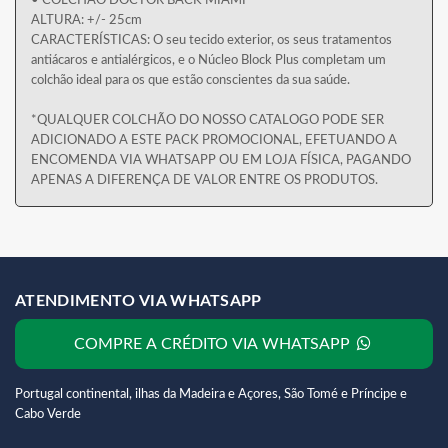
• COLCHÃO DOCTOR BACK MIAMI
ALTURA: +/- 25cm
CARACTERÍSTICAS: O seu tecido exterior, os seus tratamentos
antiácaros e antialérgicos, e o Núcleo Block Plus completam um
colchão ideal para os que estão conscientes da sua saúde.
*QUALQUER COLCHÃO DO NOSSO CATALOGO PODE SER
ADICIONADO A ESTE PACK PROMOCIONAL, EFETUANDO A
ENCOMENDA VIA WHATSAPP OU EM LOJA FÍSICA, PAGANDO
APENAS A DIFERENÇA DE VALOR ENTRE OS PRODUTOS.
ATENDIMENTO VIA WHATSAPP
COMPRE A CRÉDITO VIA WHATSAPP
Portugal continental, ilhas da Madeira e Açores, São Tomé e Príncipe e
Cabo Verde