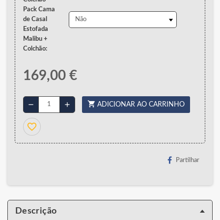
Pack Cama
de Casal
Estofada
Malibu +
Colchão:
169,00 €
shopping_cart
remove
add
ADICIONAR AO CARRINHO
favorite_border
Partilhar
Descrição