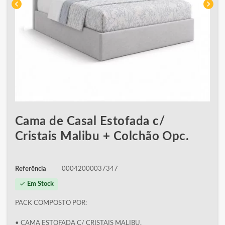
chevron_left
chevron_right
Cama de Casal Estofada c/
Cristais Malibu + Colchão Opc.
Referência
00042000037347
check
Em Stock
PACK COMPOSTO POR:
• CAMA ESTOFADA C/ CRISTAIS MALIBU.