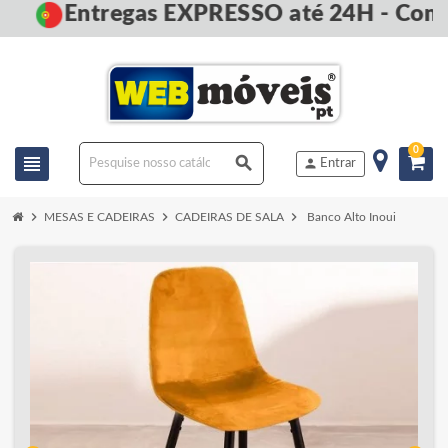
Entregas EXPRESSO até 24H - Comp
0
view_headline
search
person
Entrar
chevron_right
chevron_right
chevron_right
MESAS E CADEIRAS
CADEIRAS DE SALA
Banco Alto Inoui