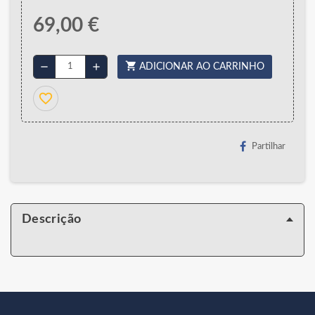
69,00 €
shopping_cart
remove
add
ADICIONAR AO CARRINHO
favorite_border
Partilhar
Descrição