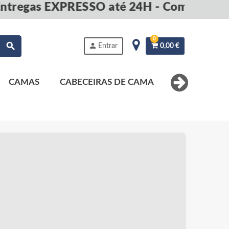
regas EXPRESSO até 24H - Compre agor
0
search
person
Entrar
0,00 €
CAMAS
CABECEIRAS DE CAMA
MESAS DE 