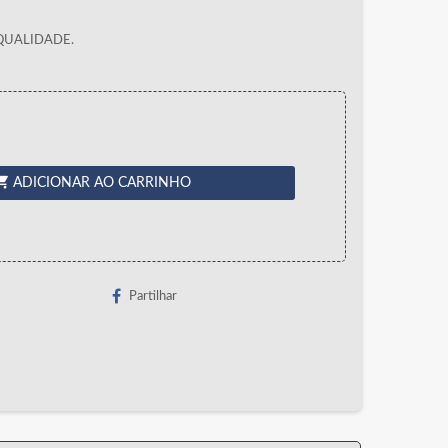
QUALIDADE.
ing_cart
ADICIONAR AO CARRINHO
Partilhar