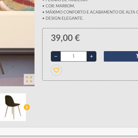
• PERNAS DE MADEIRA.
• COR: MARROM.
• MÁXIMO CONFORTO E ACABAMENTO DE ALTA 
• DESIGN ELEGANTE.
39,00 €
shopp
remove
add
favorite_border
zoom_out_map
chevron_right