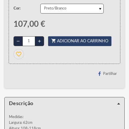
Cor:
107,00 €
shopping_cart
remove
add
ADICIONAR AO CARRINHO
favorite_border
Partilhar
Descrição
Medidas:
Largura: 62cm
Altura: 108-118cm