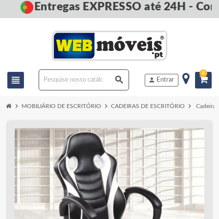
Entregas EXPRESSO até 24H - Comp
0
view_headline
search
person
Entrar
chevron_right
chevron_right
chevron_right
MOBILIÁRIO DE ESCRITÓRIO
CADEIRAS DE ESCRITÓRIO
Cadeira 