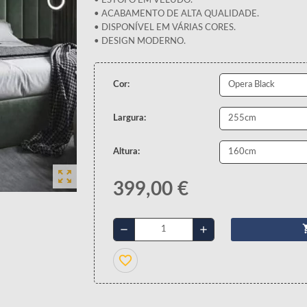
• ESTOFO EM VELUDO.
• ACABAMENTO DE ALTA QUALIDADE.
• DISPONÍVEL EM VÁRIAS CORES.
• DESIGN MODERNO.
Cor:
Largura:
Altura:
zoom_out_map
399,00 €
shopp
remove
add
favorite_border