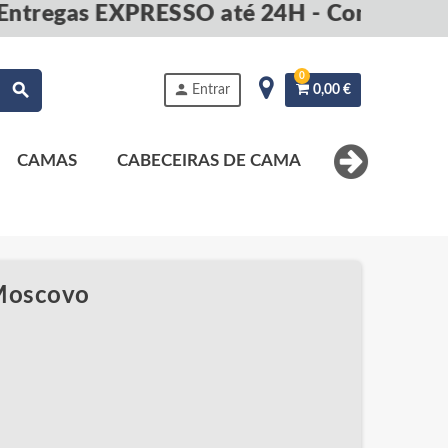
tregas EXPRESSO até 24H - Compre agor
0
search
person
Entrar
0,00 €
CAMAS
CABECEIRAS DE CAMA
MESAS DE 
 Moscovo