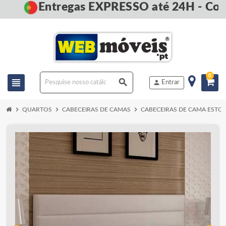
Entregas EXPRESSO até 24H - Com
0
view_headline
search
person
Entrar
chevron_right
chevron_right
chevron_right
QUARTOS
CABECEIRAS DE CAMAS
CABECEIRAS DE CAMA ESTO