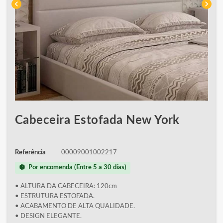
chevron_left
chevron_right
Cabeceira Estofada New York
Referência
00009001002217
new_releases
Por encomenda (Entre 5 a 30 días)
• ALTURA DA CABECEIRA: 120cm
• ESTRUTURA ESTOFADA.
• ACABAMENTO DE ALTA QUALIDADE.
• DESIGN ELEGANTE.