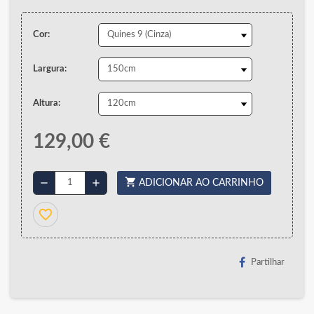
Cor:
Largura:
Altura:
129,00 €
shopping_cart
remove
add
ADICIONAR AO CARRINHO
favorite_border
Partilhar