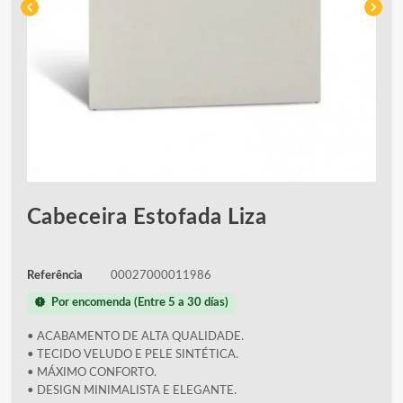
chevron_left
chevron_right
Cabeceira Estofada Liza
Referência
00027000011986
new_releases
Por encomenda (Entre 5 a 30 días)
• ACABAMENTO DE ALTA QUALIDADE.
• TECIDO VELUDO E PELE SINTÉTICA.
• MÁXIMO CONFORTO.
• DESIGN MINIMALISTA E ELEGANTE.