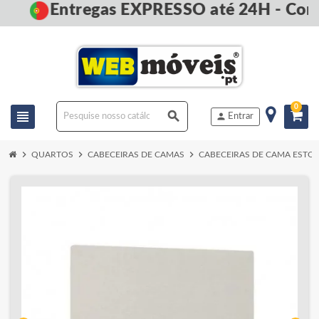
Entregas EXPRESSO até 24H - Com
0
view_headline
search
person
Entrar
chevron_right
chevron_right
chevron_right
QUARTOS
CABECEIRAS DE CAMAS
CABECEIRAS DE CAMA ESTO