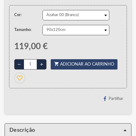
Cor:
Tamanho:
119,00 €
shopping_cart
remove
add
ADICIONAR AO CARRINHO
favorite_border
Partilhar
Descrição