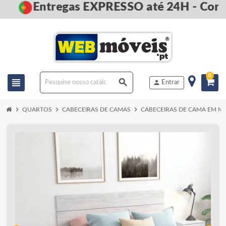
Entregas EXPRESSO até 24H - Comp
0
view_headline
search
person
Entrar
chevron_right
chevron_right
chevron_right
QUARTOS
CABECEIRAS DE CAMAS
CABECEIRAS DE CAMA EM M