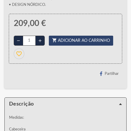
• DESIGN NÓRDICO.
209,00 €
shopping_cart
remove
add
ADICIONAR AO CARRINHO
favorite_border
Partilhar
Descrição
Medidas:
Cabeceira