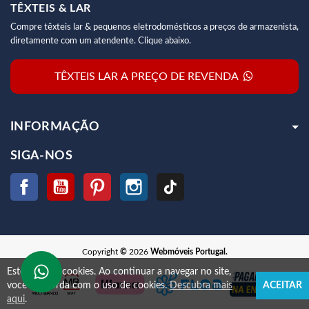
TÊXTEIS & LAR
Compre têxteis lar & pequenos eletrodomésticos a preços de armazenista,
diretamente com um atendente. Clique abaixo.
TÊXTEIS LAR A PREÇO DE REVENDA
INFORMAÇÃO
SIGA-NOS
Facebook
YouTube
Pinterest
Instagram
TikTok
Copyright
©
2026
Webmóveis Portugal.
Este site usa cookies.
Ao continuar a navegar no site,
você concorda com o uso de cookies.
Descubra mais
ACEITAR
aqui
.