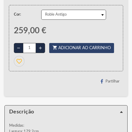
Cor:
259,00 €
shopping_cart
remove
add
ADICIONAR AO CARRINHO
favorite_border
Partilhar
Descrição
Medidas:
Largura: 179,2cm