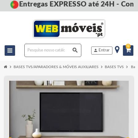
Entregas EXPRESSO até 24H - Comp
0
view_headline
search
person
Entrar
chevron_right
chevron_right
chevron_right
BASES TVS/APARADORES & MÓVEIS AUXILIARES
BASES TVS
Base