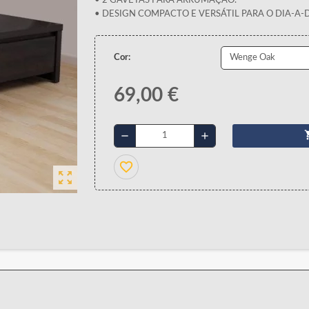
• 2 GAVETAS PARA ARRUMAÇÃO.
• DESIGN COMPACTO E VERSÁTIL PARA O DIA-A-D
Cor:
69,00 €
shopp
remove
add
favorite_border
zoom_out_map