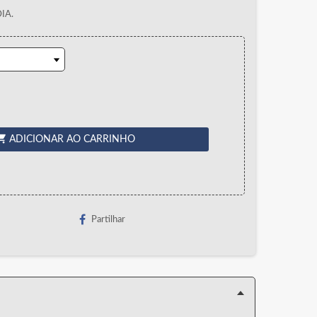
IA.
ing_cart
ADICIONAR AO CARRINHO
Partilhar