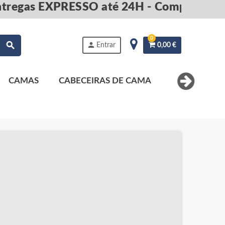
egas EXPRESSO até 24H - Compre agora 
0
search
person
Entrar
0,00 €
CAMAS
CABECEIRAS DE CAMA
MESAS DE 