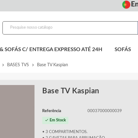
Entr
& SOFÁS C/ ENTREGA EXPRESSO ATÉ 24H
SOFÁS
chevron_right
chevron_right
BASES TVS
Base TV Kaspian
Base TV Kaspian
Referência
00037000000039
check
Em Stock
• 3 COMPARTIMENTOS.