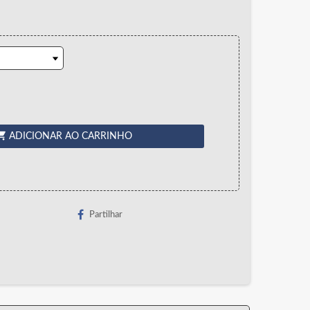
ing_cart
ADICIONAR AO CARRINHO
Partilhar