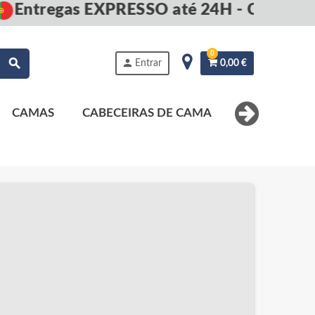
Entregas EXPRESSO até 24H - Compre ag
0
search
person
Entrar
0,00 €
CAMAS
CABECEIRAS DE CAMA
MESAS DE 