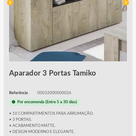
chevron_left
chevron_right
Aparador 3 Portas Tamiko
Referência
00032000000026
new_releases
Por encomenda (Entre 5 a 30 días)
• 10 COMPARTIMENTOS PARA ARRUMAÇÃO.
• 3 PORTAS.
• ACABAMENTO MATTE.
• DESIGN MODERNO E ELEGANTE.