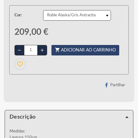
Cor:
209,00 €
shopping_cart
remove
add
ADICIONAR AO CARRINHO
favorite_border
Partilhar
Descrição
Medidas:
Largura: 150cm