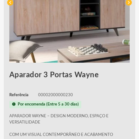
chevron_left
chevron_right
Aparador 3 Portas Wayne
Referência
00002000000230
new_releases
Por encomenda (Entre 5 a 30 días)
APARADOR WAYNE – DESIGN MODERNO, ESPAÇO E
VERSATILIDADE
COM UM VISUAL CONTEMPORÂNEO E ACABAMENTO