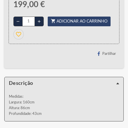
199,00 €
shopping_cart
remove
add
ADICIONAR AO CARRINHO
favorite_border
Partilhar
Descrição
Medidas:
Largura: 160cm
Altura: 86cm
Profundidade: 43cm